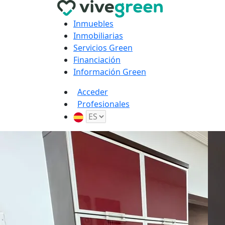
Inmuebles
Inmobiliarias
Servicios Green
Financiación
Información Green
Acceder
Profesionales