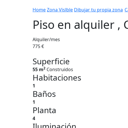
Home
Zona Vislble
Dibujar tu propia zona
C
Piso en alquiler ,
Alquiler/mes
775 €
Superficie
2
55 m
Construidos
Habitaciones
1
Baños
1
Planta
4
Iluminación