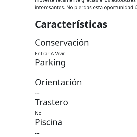
moverte fácilmente gracias a los autobuses
interesantes. No pierdas esta oportunidad ú
Características
Conservación
Entrar A Vivir
Parking
---
Orientación
---
Trastero
No
Piscina
---