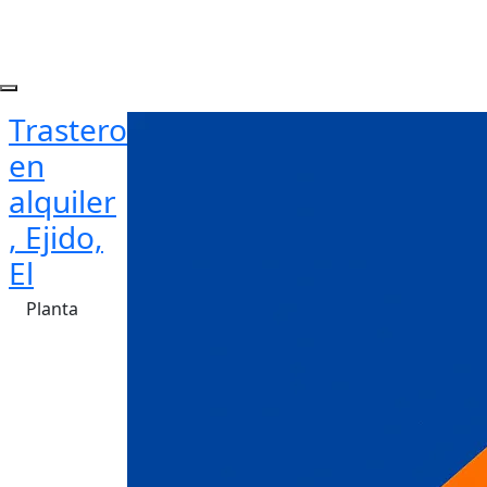
Trastero
en
alquiler
, Ejido,
El
Planta