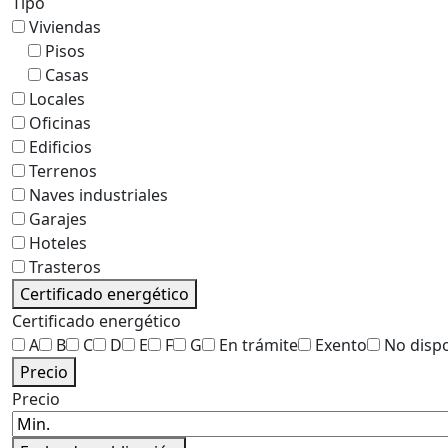
Tipo
Viviendas
Pisos
Casas
Locales
Oficinas
Edificios
Terrenos
Naves industriales
Garajes
Hoteles
Trasteros
Certificado energético
Certificado energético
A
B
C
D
E
F
G
En trámite
Exento
No disp
Precio
Precio