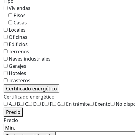
Tipo
Viviendas
Pisos
Casas
Locales
Oficinas
Edificios
Terrenos
Naves industriales
Garajes
Hoteles
Trasteros
Certificado energético
Certificado energético
A
B
C
D
E
F
G
En trámite
Exento
No disp
Precio
Precio