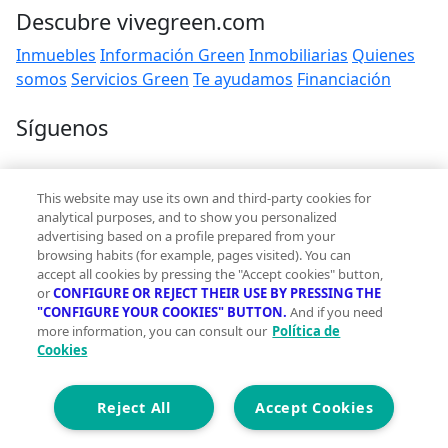
Descubre vivegreen.com
Inmuebles
Información Green
Inmobiliarias
Quienes
somos
Servicios Green
Te ayudamos
Financiación
Síguenos
Contacto
This website may use its own and third-party cookies for
hola@vivegreen.com
analytical purposes, and to show you personalized
advertising based on a profile prepared from your
browsing habits (for example, pages visited). You can
accept all cookies by pressing the "Accept cookies" button,
or
CONFIGURE OR REJECT THEIR USE BY PRESSING THE
"CONFIGURE YOUR COOKIES" BUTTON.
And if you need
more information, you can consult our
Política de
Aviso Legal
Cookies
Condiciones de uso
Politica de privacidad
Política de cookies
Reject All
Accept Cookies
Accesibilidad