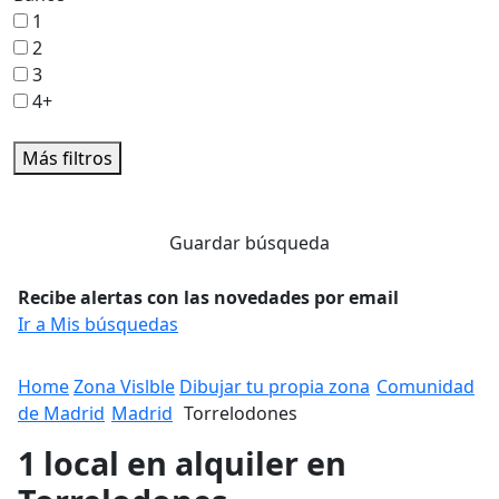
1
2
3
4+
Más filtros
Guardar búsqueda
Recibe alertas con las novedades por email
Ir a Mis búsquedas
Home
Zona Vislble
Dibujar tu propia zona
Comunidad
de Madrid
Madrid
Torrelodones
1 local en alquiler en