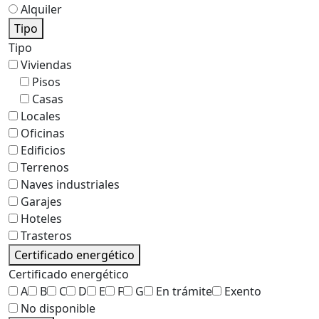
Alquiler
Tipo
Tipo
Viviendas
Pisos
Casas
Locales
Oficinas
Edificios
Terrenos
Naves industriales
Garajes
Hoteles
Trasteros
Certificado energético
Certificado energético
A
B
C
D
E
F
G
En trámite
Exento
No disponible