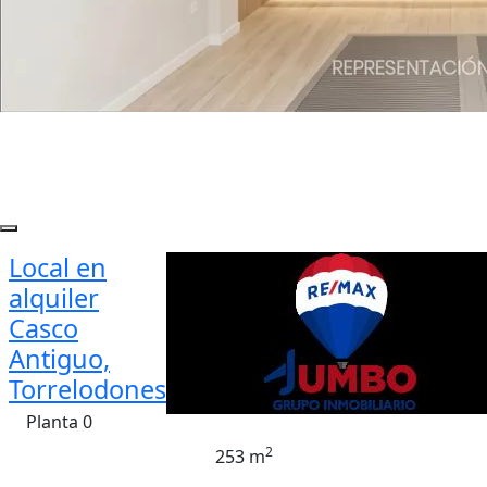
Local en
alquiler
Casco
Antiguo,
Torrelodones
Planta 0
2
253 m