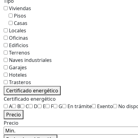
Tipo
Viviendas
Pisos
Casas
Locales
Oficinas
Edificios
Terrenos
Naves industriales
Garajes
Hoteles
Trasteros
Certificado energético
Certificado energético
A
B
C
D
E
F
G
En trámite
Exento
No disp
Precio
Precio