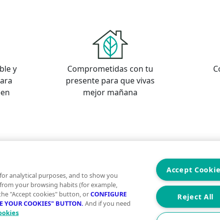
ble y
Comprometidas con tu
C
para
presente para que vivas
een
mejor mañana
s
os
Accept Cooki
for analytical purposes, and to show you
 from your browsing habits (for example,
 the "Accept cookies" button, or
CONFIGURE
Reject All
RE YOUR COOKIES" BUTTON.
And if you need
ookies
Aviso Legal
Condiciones de uso
Politica