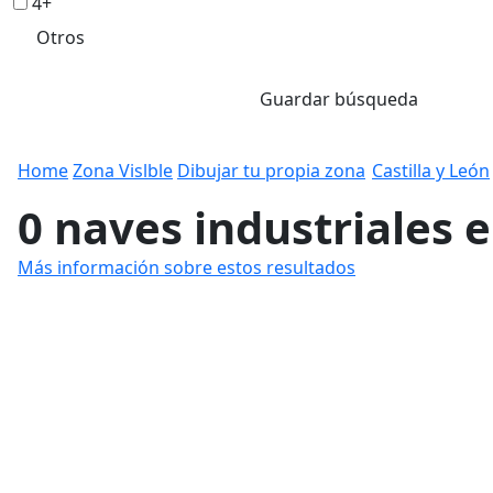
4+
Otros
Guardar búsqueda
Home
Zona Vislble
Dibujar tu propia zona
Castilla y León
0 naves industriales e
Más información sobre estos resultados