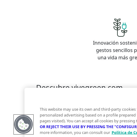
Innovación sosteni
gestos sencillos 
una vida más gr
Descubre vivegreen.com
Inmuebles
Información Green
Inmobiliaria
Quienes somos
Servicios Green
Te ayudam
This website may use its own and third-party cookies 
Financiación
personalized advertising based on a profile prepared
pages visited). You can accept all cookies by pressing
OR REJECT THEIR USE BY PRESSING THE "CONFIGU
more information, you can consult our
Política de C