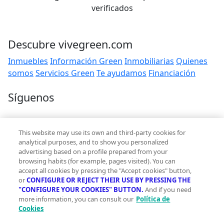
verificados
Descubre vivegreen.com
Inmuebles
Información Green
Inmobiliarias
Quienes
somos
Servicios Green
Te ayudamos
Financiación
Síguenos
Contacto
This website may use its own and third-party cookies for
hola@vivegreen.com
analytical purposes, and to show you personalized
advertising based on a profile prepared from your
browsing habits (for example, pages visited). You can
accept all cookies by pressing the "Accept cookies" button,
or
CONFIGURE OR REJECT THEIR USE BY PRESSING THE
"CONFIGURE YOUR COOKIES" BUTTON.
And if you need
more information, you can consult our
Política de
Aviso Legal
Cookies
Condiciones de uso