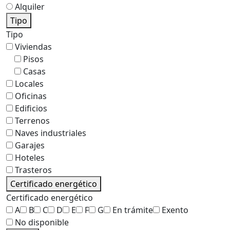
Alquiler
Tipo
Tipo
Viviendas
Pisos
Casas
Locales
Oficinas
Edificios
Terrenos
Naves industriales
Garajes
Hoteles
Trasteros
Certificado energético
Certificado energético
A
B
C
D
E
F
G
En trámite
Exento
No disponible