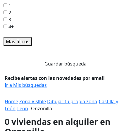
1
2
3
4+
Más filtros
Guardar búsqueda
Recibe alertas con las novedades por email
Ir a Mis búsquedas
Home
Zona Vislble
Dibujar tu propia zona
Castilla y
León
León
Onzonilla
0 viviendas en alquiler en