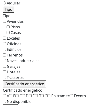
Alquiler
Tipo
Tipo
Viviendas
Pisos
Casas
Locales
Oficinas
Edificios
Terrenos
Naves industriales
Garajes
Hoteles
Trasteros
Certificado energético
Certificado energético
A
B
C
D
E
F
G
En trámite
Exento
No disponible