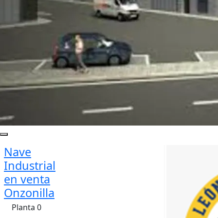
Nave
Industrial
en venta
Onzonilla
Planta 0