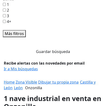
1
2
3
4+
Más filtros
Guardar búsqueda
Recibe alertas con las novedades por email
Ir a Mis búsquedas
Home
Zona Vislble
Dibujar tu propia zona
Castilla y
León
León
Onzonilla
1 nave industrial en venta en