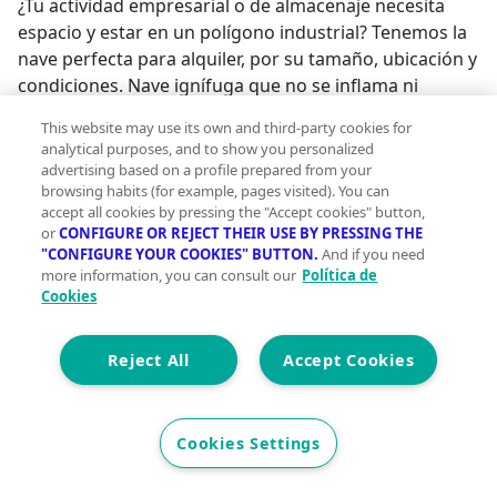
¿Tu actividad empresarial o de almacenaje necesita
espacio y estar en un polígono industrial? Tenemos la
nave perfecta para alquiler, por su tamaño, ubicación y
condiciones. Nave ignífuga que no se inflama ni
propaga llama, según normativa municipal. La nave de
This website may use its own and third-party cookies for
casi 270m2 es ideal de espacio, ni grande ni pequeña,
analytical purposes, and to show you personalized
tamaño estándar, con posibilidad de realizar un altillo
advertising based on a profile prepared from your
para oficinas o un despacho para empleados. Hay un
browsing habits (for example, pages visited). You can
accept all cookies by pressing the "Accept cookies" button,
retranqueo en la entrada con valla metálica y 2
or
CONFIGURE OR REJECT THEIR USE BY PRESSING THE
puertas, una de acceso peatonal y otra para vehículos
"CONFIGURE YOUR COOKIES" BUTTON.
And if you need
con puerta de acero y altura para furgonetas. La nave
more information, you can consult our
Política de
se encuentra en el polígono industrial de Rafelbunyol,
Cookies
muy cerca de la parada del metro L3, Valencia a 25
minutos, Castellón a una hora y la playa a 5km
Reject All
Accept Cookies
¿Quieres más información? ¡Llámanos y preparamos
visita!. Al alquiler hay que añadir impuestos.�¿Quieres
enterarte en primicia de nuestros inmuebles en
Cookies Settings
alquiler y venta? En VIVEKU.ES los publicamos con
unos días de antelación.Contamos con 30 años de