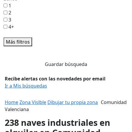
1
2
3
4+
Más filtros
Guardar búsqueda
Recibe alertas con las novedades por email
Ir a Mis búsquedas
Home
Zona Vislble
Dibujar tu propia zona
Comunidad
Valenciana
238 naves industriales en