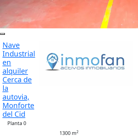
Nave
Industrial
en
alquiler
Cerca de
la
autovia,
Monforte
del Cid
Planta 0
2
1300 m