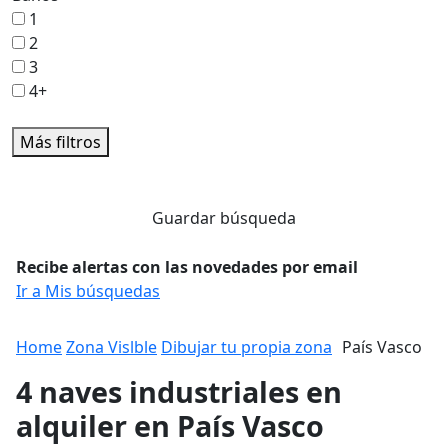
1
2
3
4+
Más filtros
Guardar búsqueda
Recibe alertas con las novedades por email
Ir a Mis búsquedas
Home
Zona Vislble
Dibujar tu propia zona
País Vasco
4 naves industriales en
alquiler en País Vasco