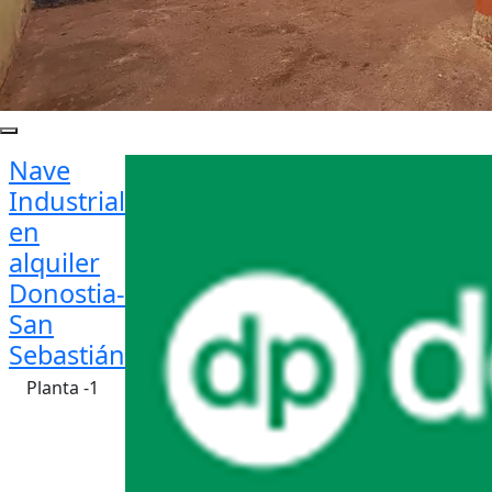
Nave
Industrial
en
alquiler
Donostia-
San
Sebastián
Planta -1