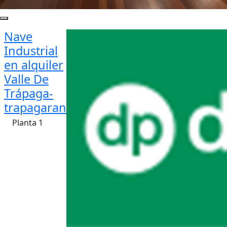
Nave
Industrial
en alquiler
Valle De
Trápaga-
trapagaran
Planta 1