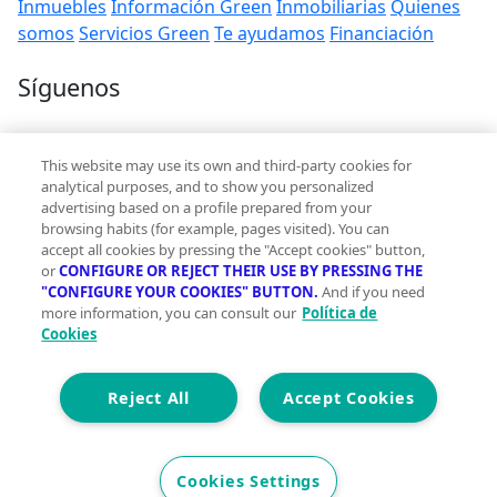
Inmuebles
Información Green
Inmobiliarias
Quienes
somos
Servicios Green
Te ayudamos
Financiación
Síguenos
Contacto
This website may use its own and third-party cookies for
hola@vivegreen.com
analytical purposes, and to show you personalized
advertising based on a profile prepared from your
browsing habits (for example, pages visited). You can
accept all cookies by pressing the "Accept cookies" button,
or
CONFIGURE OR REJECT THEIR USE BY PRESSING THE
"CONFIGURE YOUR COOKIES" BUTTON.
And if you need
more information, you can consult our
Política de
Aviso Legal
Cookies
Condiciones de uso
Politica de privacidad
Política de cookies
Reject All
Accept Cookies
Accesibilidad
© 2026 Vivegreen - Todos los derechos reservados - UCI
Cookies Settings
SERVICIOS PARA PROFESIONALES INMOBILIARIOS, S.A.U