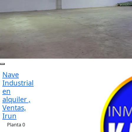
Nave
Industrial
en
alquiler ,
Ventas,
Irun
Planta 0