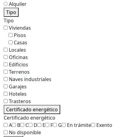
Alquiler
Tipo
Tipo
Viviendas
Pisos
Casas
Locales
Oficinas
Edificios
Terrenos
Naves industriales
Garajes
Hoteles
Trasteros
Certificado energético
Certificado energético
A
B
C
D
E
F
G
En trámite
Exento
No disponible