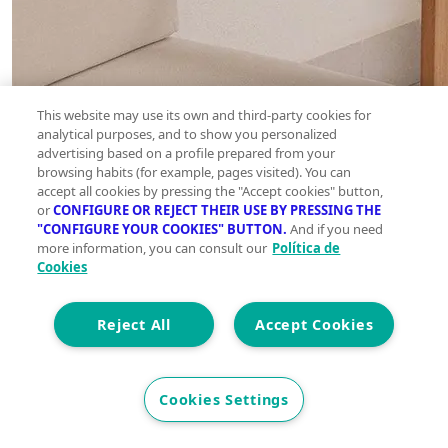
This website may use its own and third-party cookies for
analytical purposes, and to show you personalized
advertising based on a profile prepared from your
browsing habits (for example, pages visited). You can
accept all cookies by pressing the "Accept cookies" button,
or
CONFIGURE OR REJECT THEIR USE BY PRESSING THE
"CONFIGURE YOUR COOKIES" BUTTON.
And if you need
more information, you can consult our
Política de
Cookies
Reject All
Accept Cookies
Cookies Settings