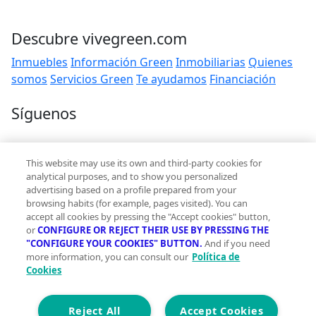
Descubre vivegreen.com
Inmuebles
Información Green
Inmobiliarias
Quienes
somos
Servicios Green
Te ayudamos
Financiación
Síguenos
Contacto
This website may use its own and third-party cookies for
hola@vivegreen.com
analytical purposes, and to show you personalized
advertising based on a profile prepared from your
browsing habits (for example, pages visited). You can
accept all cookies by pressing the "Accept cookies" button,
or
CONFIGURE OR REJECT THEIR USE BY PRESSING THE
"CONFIGURE YOUR COOKIES" BUTTON.
And if you need
more information, you can consult our
Política de
Aviso Legal
Cookies
Condiciones de uso
Politica de privacidad
Política de cookies
Reject All
Accept Cookies