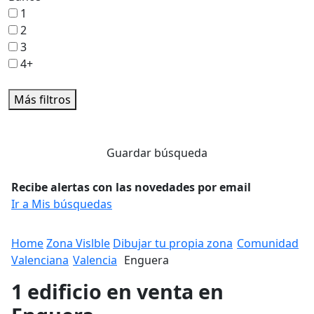
1
2
3
4+
Más filtros
Guardar búsqueda
Recibe alertas con las novedades por email
Ir a Mis búsquedas
Home
Zona Vislble
Dibujar tu propia zona
Comunidad
Valenciana
Valencia
Enguera
1 edificio en venta en