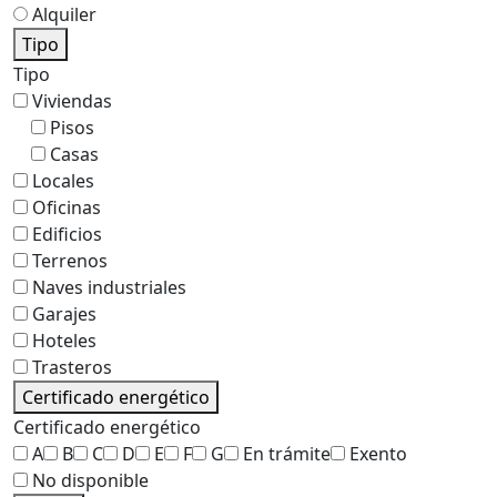
Alquiler
Tipo
Tipo
Viviendas
Pisos
Casas
Locales
Oficinas
Edificios
Terrenos
Naves industriales
Garajes
Hoteles
Trasteros
Certificado energético
Certificado energético
A
B
C
D
E
F
G
En trámite
Exento
No disponible