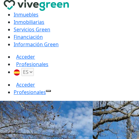
Inmuebles
Inmobiliarias
Servicios Green
Financiación
Información Green
Acceder
Profesionales
Acceder
Profesionales