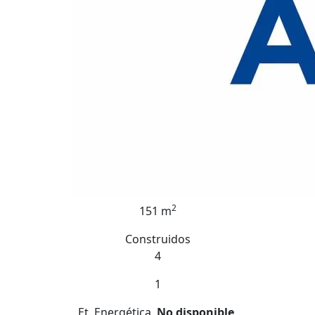
2
151 m
Construidos
4
1
Et. Energética
No disponible