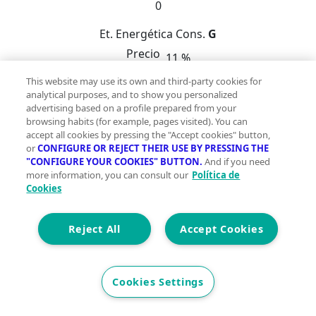
0
Et. Energética
Cons.
G
Precio
11 %
33.000 €
This website may use its own and third-party cookies for
37.000 €
analytical purposes, and to show you personalized
advertising based on a profile prepared from your
CONDICIONES ESPECIALES DE COMPRA:~~1º.- No
browsing habits (for example, pages visited). You can
accept all cookies by pressing the "Accept cookies" button,
permite hipoteca sobre el inmueble, los bancos no
or
CONFIGURE OR REJECT THEIR USE BY PRESSING THE
financian estas operaciones.~2º.- VENTA SIN
"CONFIGURE YOUR COOKIES" BUTTON.
And if you need
POSESIÓN. LA PROPIEDAD NO SE PUEDE VER
more information, you can consult our
Política de
Cookies
INTERIORMENTE, pero sí saber su ubicación exacta y
aquellas características detalladas en este anuncio. (no
disponemos de fotos del interior).~3º.- La obtención de
Reject All
Accept Cookies
las llaves dependerá del curso del procedimiento.~4º.-
En el caso de que el cliente lo solicite, nuestros
profesionales (abogado y procurador) podrán atender
Cookies Settings
su procedimiento judicial hasta la obtención de llaves.
Los honorarios de este servicio no están incluidos en