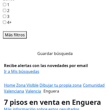
1
2
3
4+
Más filtros
Guardar búsqueda
Recibe alertas con las novedades por email
Ir a Mis búsquedas
Home
Zona Vislble
Dibujar tu propia zona
Comunidad
Valenciana
Valencia
Enguera
7 pisos en venta en Enguera
Más información sobre estos resultados