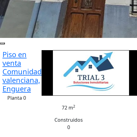
Piso en
venta
Comunidad
valenciana,
Enguera
Planta 0
2
72 m
Construidos
0