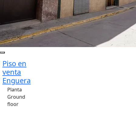
Piso en
venta
Enguera
Planta
Ground
floor