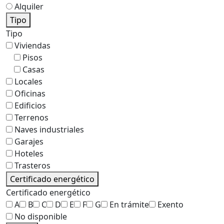
Alquiler
Tipo
Tipo
Viviendas
Pisos
Casas
Locales
Oficinas
Edificios
Terrenos
Naves industriales
Garajes
Hoteles
Trasteros
Certificado energético
Certificado energético
A
B
C
D
E
F
G
En trámite
Exento
No disponible