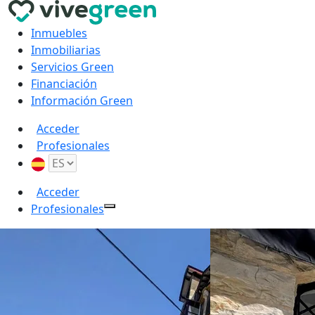
Inmuebles
Inmobiliarias
Servicios Green
Financiación
Información Green
Acceder
Profesionales
Acceder
Profesionales