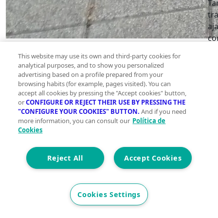
Ta
tr
aj
co
pr
This website may use its own and third-party cookies for
op
Local en
analytical purposes, and to show you personalized
li
advertising based on a profile prepared from your
venta ,
in
browsing habits (for example, pages visited). You can
Las
accept all cookies by pressing the "Accept cookies" button,
pr
Viñas,
or
CONFIGURE OR REJECT THEIR USE BY PRESSING THE
in
"CONFIGURE YOUR COOKIES" BUTTON.
And if you need
Santurtzi
pe
more information, you can consult our
Política de
Cookies
es
Planta 0
vis
Reject All
Accept Cookies
Cookies Settings