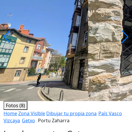
Fotos (8)
Home
Zona Vislble
Dibujar tu propia zona
País Vasco
Vizcaya
Getxo
Portu Zaharra