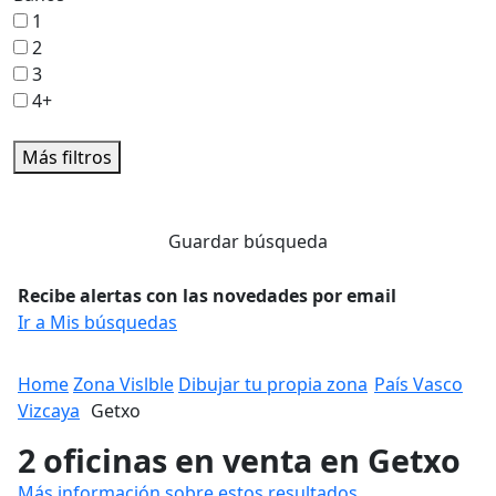
1
2
3
4+
Más filtros
Guardar búsqueda
Recibe alertas con las novedades por email
Ir a Mis búsquedas
Home
Zona Vislble
Dibujar tu propia zona
País Vasco
Vizcaya
Getxo
2 oficinas en venta en Getxo
Más información sobre estos resultados