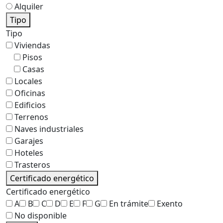
Alquiler
Tipo
Tipo
Viviendas
Pisos
Casas
Locales
Oficinas
Edificios
Terrenos
Naves industriales
Garajes
Hoteles
Trasteros
Certificado energético
Certificado energético
A
B
C
D
E
F
G
En trámite
Exento
No disponible