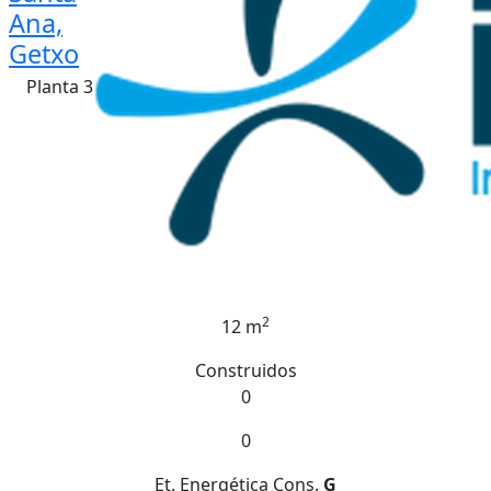
Ana,
Getxo
Planta 3
2
12 m
Construidos
0
0
Et. Energética
Cons.
G