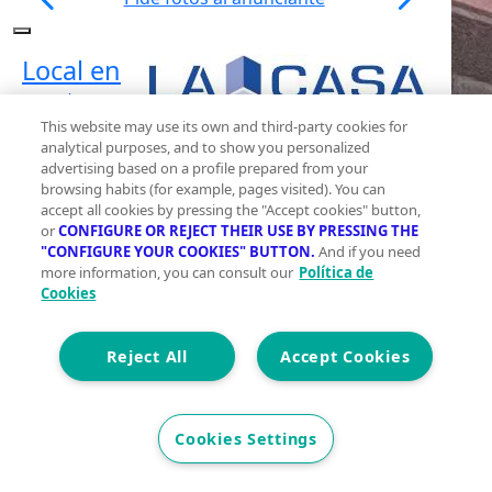
Local en
venta en
avenida
This website may use its own and third-party cookies for
analytical purposes, and to show you personalized
Maurice
advertising based on a profile prepared from your
Ravel
browsing habits (for example, pages visited). You can
accept all cookies by pressing the "Accept cookies" button,
Etorbidea,
or
CONFIGURE OR REJECT THEIR USE BY PRESSING THE
Bilbao,
"CONFIGURE YOUR COOKIES" BUTTON.
And if you need
more information, you can consult our
Política de
Vizcaya
Cookies
| Con
ascensor
Reject All
Accept Cookies
2
29 m
Construidos
Cookies Settings
0