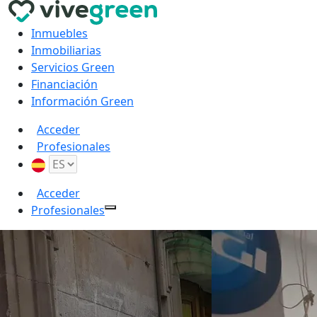
Inmuebles
Inmobiliarias
Servicios Green
Financiación
Información Green
Acceder
Profesionales
Acceder
Profesionales