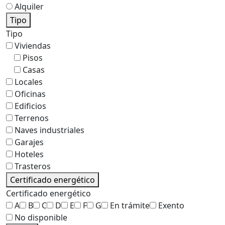
Alquiler
Tipo
Tipo
Viviendas
Pisos
Casas
Locales
Oficinas
Edificios
Terrenos
Naves industriales
Garajes
Hoteles
Trasteros
Certificado energético
Certificado energético
A
B
C
D
E
F
G
En trámite
Exento
No disponible