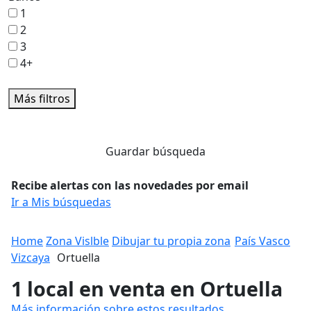
1
2
3
4+
Más filtros
Guardar búsqueda
Recibe alertas con las novedades por email
Ir a Mis búsquedas
Home
Zona Vislble
Dibujar tu propia zona
País Vasco
Vizcaya
Ortuella
1 local en venta en Ortuella
Más información sobre estos resultados