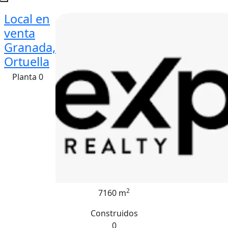
Local en
venta
Granada,
Ortuella
Planta 0
2
7160 m
Construidos
0