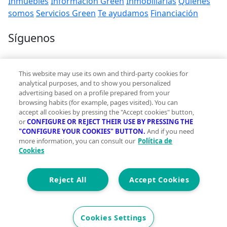
Inmuebles
Información Green
Inmobiliarias
Quienes
somos
Servicios Green
Te ayudamos
Financiación
Síguenos
Contacto
This website may use its own and third-party cookies for
hola@vivegreen.com
analytical purposes, and to show you personalized
advertising based on a profile prepared from your
browsing habits (for example, pages visited). You can
accept all cookies by pressing the "Accept cookies" button,
or
CONFIGURE OR REJECT THEIR USE BY PRESSING THE
"CONFIGURE YOUR COOKIES" BUTTON.
And if you need
more information, you can consult our
Política de
Aviso Legal
Cookies
Condiciones de uso
Politica de privacidad
Política de cookies
Reject All
Accept Cookies
Accesibilidad
© 2026 Vivegreen - Todos los derechos reservados - UCI
Cookies Settings
SERVICIOS PARA PROFESIONALES INMOBILIARIOS, S.A.U