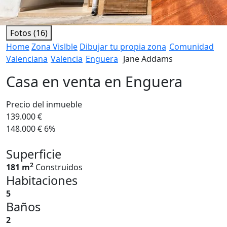
Fotos (16)
Home
Zona Vislble
Dibujar tu propia zona
Comunidad
Valenciana
Valencia
Enguera
Jane Addams
Casa en venta en Enguera
Precio del inmueble
139.000 €
148.000 €
6%
Superficie
2
181 m
Construidos
Habitaciones
5
Baños
2