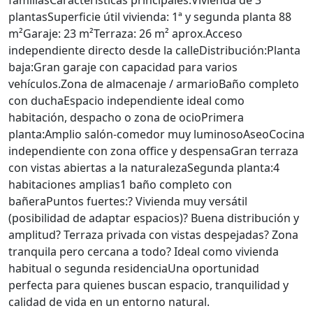
familiasCaracterísticas principales:Vivienda de 3
plantasSuperficie útil vivienda: 1ª y segunda planta 88
m²Garaje: 23 m²Terraza: 26 m² aprox.Acceso
independiente directo desde la calleDistribución:Planta
baja:Gran garaje con capacidad para varios
vehículos.Zona de almacenaje / armarioBaño completo
con duchaEspacio independiente ideal como
habitación, despacho o zona de ocioPrimera
planta:Amplio salón-comedor muy luminosoAseoCocina
independiente con zona office y despensaGran terraza
con vistas abiertas a la naturalezaSegunda planta:4
habitaciones amplias1 baño completo con
bañeraPuntos fuertes:? Vivienda muy versátil
(posibilidad de adaptar espacios)? Buena distribución y
amplitud? Terraza privada con vistas despejadas? Zona
tranquila pero cercana a todo? Ideal como vivienda
habitual o segunda residenciaUna oportunidad
perfecta para quienes buscan espacio, tranquilidad y
calidad de vida en un entorno natural.