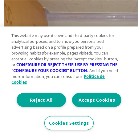
This website may use its own and third-party cookies for
analytical purposes, and to show you personalized
advertising based on a profile prepared from your
browsing habits (for example, pages visited). You can
accept all cookies by pressing the "Accept cookies" button,
or
CONFIGURE OR REJECT THEIR USE BY PRESSING THE
"CONFIGURE YOUR COOKIES" BUTTON.
And if you need
more information, you can consult our
Política de
Cookies
Reject All
Accept Cookies
Cookies Settings