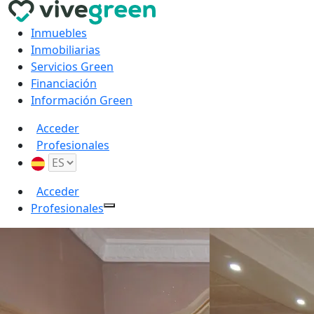
Inmuebles
Inmobiliarias
Servicios Green
Financiación
Información Green
Acceder
Profesionales
Acceder
Profesionales