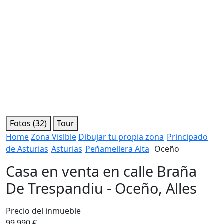
Fotos (32)
Tour
Home
Zona Vislble
Dibujar tu propia zona
Principado
de Asturias
Asturias
Peñamellera Alta
Oceño
Casa en venta en calle Braña
De Trespandiu - Oceño, Alles
Precio del inmueble
99.990 €