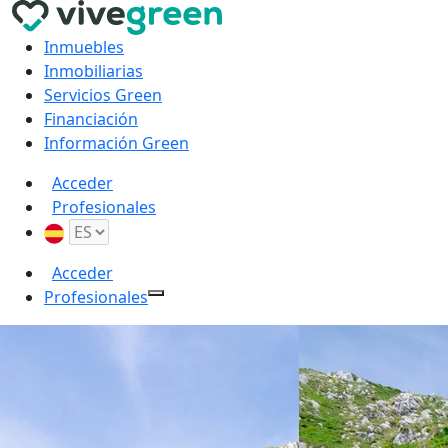
Inmuebles
Inmobiliarias
Servicios Green
Financiación
Información Green
Acceder
Profesionales
Acceder
Profesionales