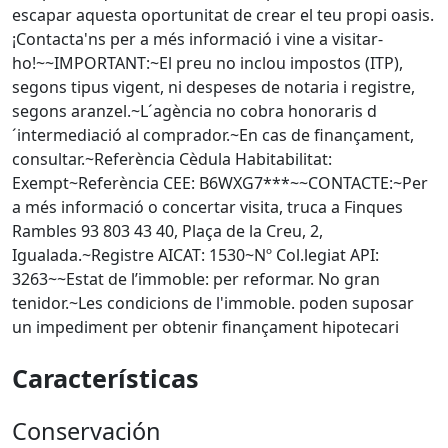
escapar aquesta oportunitat de crear el teu propi oasis.
¡Contacta'ns per a més informació i vine a visitar-
ho!~~IMPORTANT:~El preu no inclou impostos (ITP),
segons tipus vigent, ni despeses de notaria i registre,
segons aranzel.~L´agència no cobra honoraris d
´intermediació al comprador.~En cas de finançament,
consultar.~Referència Cèdula Habitabilitat:
Exempt~Referència CEE: B6WXG7***~~CONTACTE:~Per
a més informació o concertar visita, truca a Finques
Rambles 93 803 43 40, Plaça de la Creu, 2,
Igualada.~Registre AICAT: 1530~Nº Col.legiat API:
3263~~Estat de l’immoble: per reformar. No gran
tenidor.~Les condicions de l'immoble. poden suposar
un impediment per obtenir finançament hipotecari
Características
Conservación