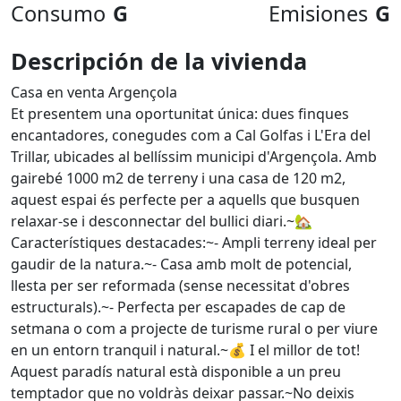
Consumo
G
Emisiones
G
Descripción de la vivienda
Casa en venta Argençola
Et presentem una oportunitat única: dues finques
encantadores, conegudes com a Cal Golfas i L'Era del
Trillar, ubicades al bellíssim municipi d'Argençola. Amb
gairebé 1000 m2 de terreny i una casa de 120 m2,
aquest espai és perfecte per a aquells que busquen
relaxar-se i desconnectar del bullici diari.~🏡
Característiques destacades:~- Ampli terreny ideal per
gaudir de la natura.~- Casa amb molt de potencial,
llesta per ser reformada (sense necessitat d'obres
estructurals).~- Perfecta per escapades de cap de
setmana o com a projecte de turisme rural o per viure
en un entorn tranquil i natural.~💰 I el millor de tot!
Aquest paradís natural està disponible a un preu
temptador que no voldràs deixar passar.~No deixis