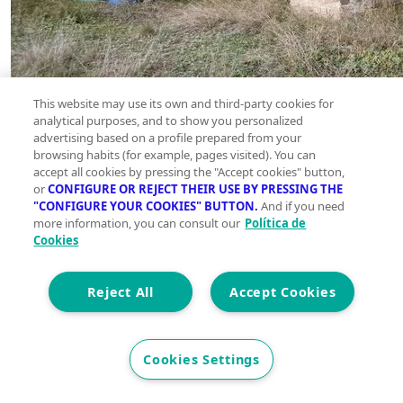
This website may use its own and third-party cookies for
analytical purposes, and to show you personalized
advertising based on a profile prepared from your
browsing habits (for example, pages visited). You can
accept all cookies by pressing the "Accept cookies" button,
or
CONFIGURE OR REJECT THEIR USE BY PRESSING THE
"CONFIGURE YOUR COOKIES" BUTTON.
And if you need
more information, you can consult our
Política de
Cookies
Reject All
Accept Cookies
Cookies Settings