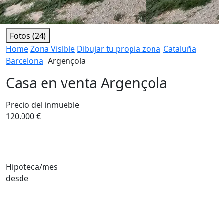
Fotos (24)
Home
Zona Vislble
Dibujar tu propia zona
Cataluña
Barcelona
Argençola
Casa en venta Argençola
Precio del inmueble
120.000 €
Hipoteca/mes
desde