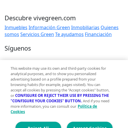
Descubre vivegreen.com
Inmuebles
Información Green
Inmobiliarias
Quienes
somos
Servicios Green
Te ayudamos
Financiación
Síguenos
Contacto
This website may use its own and third-party cookies for
hola@vivegreen.com
analytical purposes, and to show you personalized
advertising based on a profile prepared from your
browsing habits (for example, pages visited). You can
accept all cookies by pressing the "Accept cookies" button,
or
CONFIGURE OR REJECT THEIR USE BY PRESSING THE
"CONFIGURE YOUR COOKIES" BUTTON.
And if you need
more information, you can consult our
Política de
Aviso Legal
Cookies
Condiciones de uso
Politica de privacidad