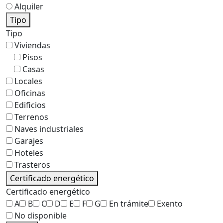
Alquiler
Tipo
Tipo
Viviendas
Pisos
Casas
Locales
Oficinas
Edificios
Terrenos
Naves industriales
Garajes
Hoteles
Trasteros
Certificado energético
Certificado energético
A
B
C
D
E
F
G
En trámite
Exento
No disponible