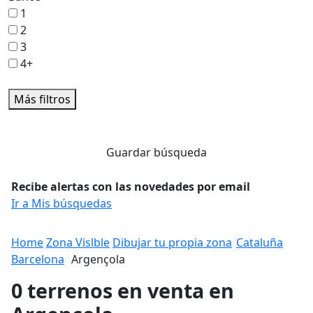
1
2
3
4+
Más filtros
Guardar búsqueda
Recibe alertas con las novedades por email
Ir a Mis búsquedas
Home
Zona Vislble
Dibujar tu propia zona
Cataluña
Barcelona
Argençola
0 terrenos en venta en