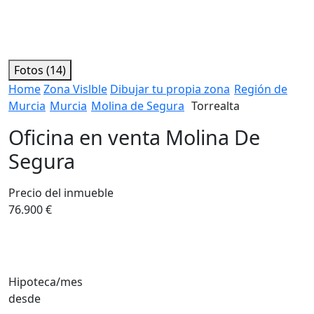
Fotos (14)
Home
Zona Vislble
Dibujar tu propia zona
Región de
Murcia
Murcia
Molina de Segura
Torrealta
Oficina en venta Molina De
Segura
Precio del inmueble
76.900 €
Hipoteca/mes
desde