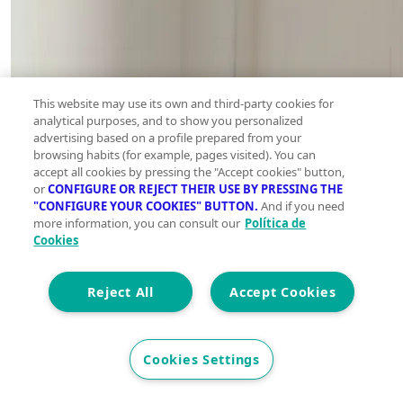
This website may use its own and third-party cookies for
analytical purposes, and to show you personalized
advertising based on a profile prepared from your
browsing habits (for example, pages visited). You can
accept all cookies by pressing the "Accept cookies" button,
or
CONFIGURE OR REJECT THEIR USE BY PRESSING THE
"CONFIGURE YOUR COOKIES" BUTTON.
And if you need
more information, you can consult our
Política de
Cookies
Reject All
Accept Cookies
Cookies Settings