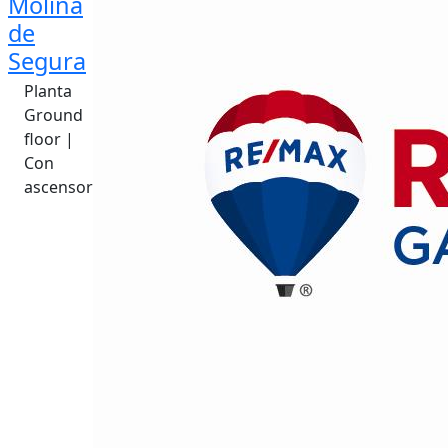
Molina
de
Segura
Planta
Ground
floor |
Con
ascensor