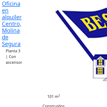
Oficina
en
alquiler
Centro,
Molina
de
Segura
Planta 3
| Con
ascensor
2
101 m
Construidos