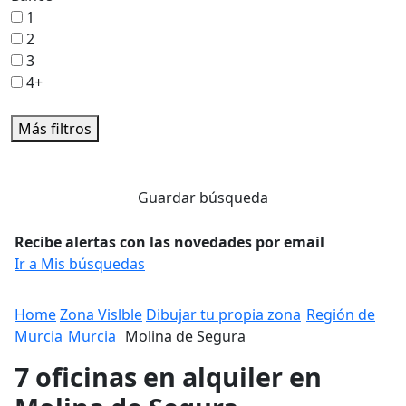
1
2
3
4+
Más filtros
Guardar búsqueda
Recibe alertas con las novedades por email
Ir a Mis búsquedas
Home
Zona Vislble
Dibujar tu propia zona
Región de
Murcia
Murcia
Molina de Segura
7 oficinas en alquiler en