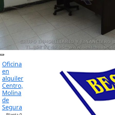
Oficina
en
alquiler
Centro,
Molina
de
Segura
Planta 0