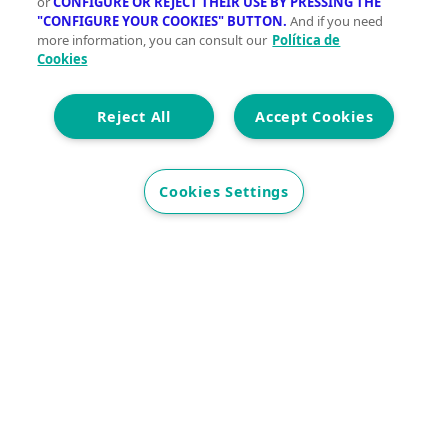
or
CONFIGURE OR REJECT THEIR USE BY PRESSING THE
"CONFIGURE YOUR COOKIES" BUTTON.
And if you need
Descubre vivegreen.com
more information, you can consult our
Política de
Cookies
Inmuebles
Información Green
Inmobiliarias
Quienes
somos
Servicios Green
Te ayudamos
Financiación
Reject All
Accept Cookies
Síguenos
Contacto
Cookies Settings
hola@vivegreen.com
Aviso Legal
Condiciones de uso
Politica de privacidad
Política de cookies
Accesibilidad