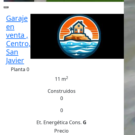
Garaje
en
venta ,
Centro,
San
Javier
Planta 0
2
11 m
Construidos
0
0
Et. Energética
Cons.
G
Precio