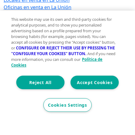
Oficinas en venta en La Unión
Edificios en venta en La Unión
This website may use its own and third-party cookies for
Terrenos en venta en La Unión
analytical purposes, and to show you personalized
Naves industriales en venta en La Unión
advertising based on a profile prepared from your
Hoteles en venta en La Unión
browsing habits (for example, pages visited). You can
accept all cookies by pressing the "Accept cookies" button,
Trasteros en venta en La Unión
or
CONFIGURE OR REJECT THEIR USE BY PRESSING THE
Viviendas en venta en La Unión
"CONFIGURE YOUR COOKIES" BUTTON.
And if you need
more information, you can consult our
Política de
Garajes en alquiler en La Unión
Cookies
Garajes en alquiler en La Unión
Reject All
Accept Cookies
Ver otras inmobiliarias en La Unión
Ver otras inmobiliarias en La Unión
Cookies Settings