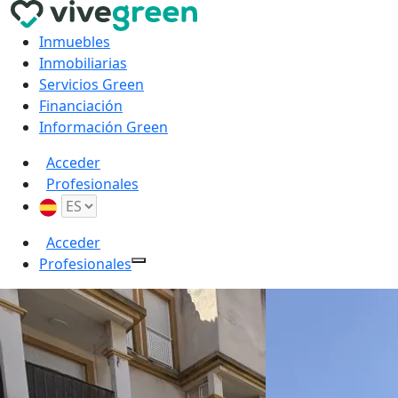
Inmuebles
Inmobiliarias
Servicios Green
Financiación
Información Green
Acceder
Profesionales
Acceder
Profesionales