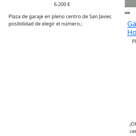
6.200 €
Plaza de garaje en pleno centro de San Javier,
Ga
posibilidad de elegir el número.;
Ho
P
¡O
ce