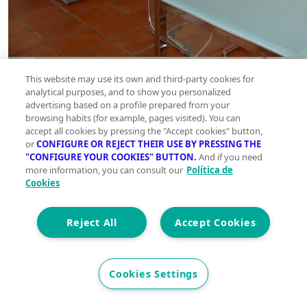
This website may use its own and third-party cookies for
analytical purposes, and to show you personalized
advertising based on a profile prepared from your
browsing habits (for example, pages visited). You can
accept all cookies by pressing the "Accept cookies" button,
or
CONFIGURE OR REJECT THEIR USE BY PRESSING THE
"CONFIGURE YOUR COOKIES" BUTTON.
And if you need
more information, you can consult our
Política de
Cookies
Reject All
Accept Cookies
Cookies Settings