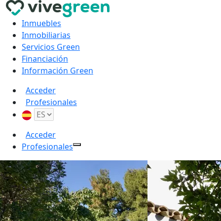
Inmuebles
Inmobiliarias
Servicios Green
Financiación
Información Green
Acceder
Profesionales
Acceder
Profesionales