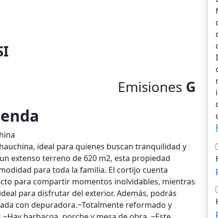
SI
Emisiones
G
vienda
hina
hauchina, ideal para quienes buscan tranquilidad y
y un extenso terreno de 620 m2, esta propiedad
odidad para toda la familia. El cortijo cuenta
fecto para compartir momentos inolvidables, mientras
ideal para disfrutar del exterior. Además, podrás
quipada con depuradora.~Totalmente reformado y
s.~Hay barbacoa, porche y mesa de obra .~Este