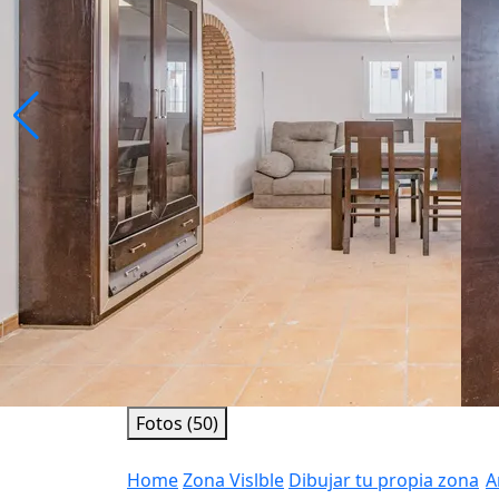
Fotos (50)
Home
Zona Vislble
Dibujar tu propia zona
A