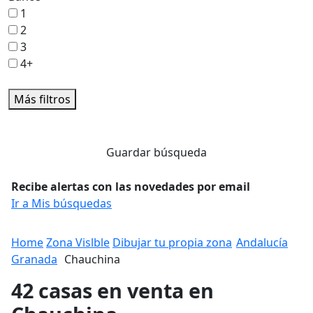
1
2
3
4+
Más filtros
Guardar búsqueda
Recibe alertas con las novedades por email
Ir a Mis búsquedas
Home
Zona Vislble
Dibujar tu propia zona
Andalucía
Granada
Chauchina
42 casas en venta en