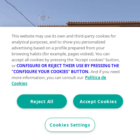
This website may use its own and third-party cookies for
analytical purposes, and to show you personalized
advertising based on a profile prepared from your
browsing habits (for example, pages visited). You can
accept all cookies by pressing the "Accept cookies" button,
or
CONFIGURE OR REJECT THEIR USE BY PRESSING THE
"CONFIGURE YOUR COOKIES" BUTTON.
And if you need
more information, you can consult our
Política de
Cookies
Reject All
Accept Cookies
Cookies Settings