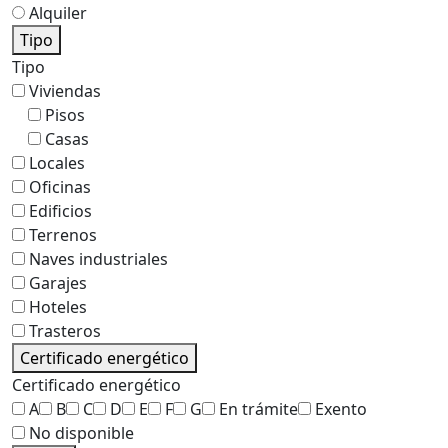
Alquiler
Tipo
Tipo
Viviendas
Pisos
Casas
Locales
Oficinas
Edificios
Terrenos
Naves industriales
Garajes
Hoteles
Trasteros
Certificado energético
Certificado energético
A
B
C
D
E
F
G
En trámite
Exento
No disponible