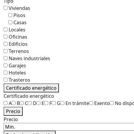
Tipo
Viviendas
Pisos
Casas
Locales
Oficinas
Edificios
Terrenos
Naves industriales
Garajes
Hoteles
Trasteros
Certificado energético
Certificado energético
A
B
C
D
E
F
G
En trámite
Exento
No disp
Precio
Precio