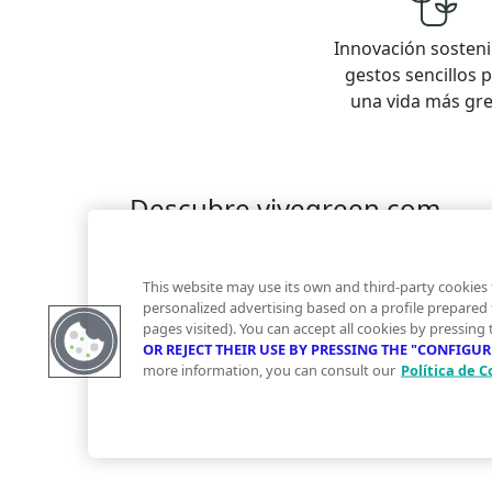
Innovación sosteni
gestos sencillos 
una vida más gr
Descubre vivegreen.com
Inmuebles
Información Green
Inmobiliaria
Quienes somos
Servicios Green
Te ayudam
This website may use its own and third-party cookies 
Financiación
personalized advertising based on a profile prepared
pages visited). You can accept all cookies by pressing
OR REJECT THEIR USE BY PRESSING THE "CONFIGU
more information, you can consult our
Política de C
© 