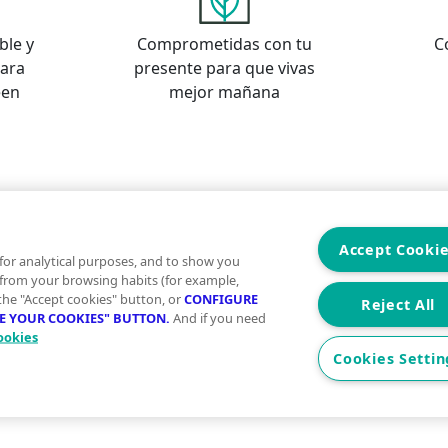
ble y
Comprometidas con tu
C
para
presente para que vivas
een
mejor mañana
s
os
Accept Cooki
for analytical purposes, and to show you
 from your browsing habits (for example,
 the "Accept cookies" button, or
CONFIGURE
Reject All
RE YOUR COOKIES" BUTTON.
And if you need
ookies
Aviso Legal
Condiciones de uso
Politica
Cookies Settin
2026 Vivegreen - Todos los derechos reservados - UCI SE