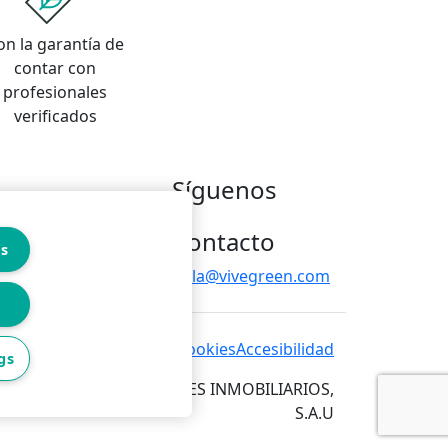
on la garantía de
contar con
profesionales
verificados
Síguenos
Contacto
es
hola@vivegreen.com
 de privacidad
Política de cookies
Accesibilidad
gs
RVICIOS PARA PROFESIONALES INMOBILIARIOS,
S.A.U