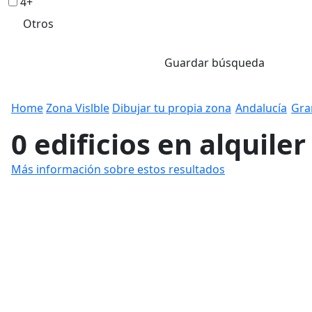
4+
Otros
Guardar búsqueda
Home
Zona Vislble
Dibujar tu propia zona
Andalucía
Gra
0 edificios en alquile
Más información sobre estos resultados