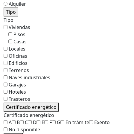
Alquiler
Tipo
Tipo
Viviendas
Pisos
Casas
Locales
Oficinas
Edificios
Terrenos
Naves industriales
Garajes
Hoteles
Trasteros
Certificado energético
Certificado energético
A
B
C
D
E
F
G
En trámite
Exento
No disponible