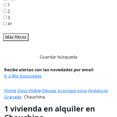
1
2
3
4+
Más filtros
Guardar búsqueda
Recibe alertas con las novedades por email
Ir a Mis búsquedas
Home
Zona Vislble
Dibujar tu propia zona
Andalucía
Granada
Chauchina
1 vivienda en alquiler en