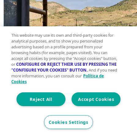
This website may use its own and third-party cookies for
analytical purposes, and to show you personalized
advertising based on a profile prepared from your
browsing habits (for example, pages visited). You can
accept all cookies by pressing the "Accept cookies" button,
or
CONFIGURE OR REJECT THEIR USE BY PRESSING THE
"CONFIGURE YOUR COOKIES" BUTTON.
And if you need
more information, you can consult our
Política de
Cookies
Reject All
Accept Cookies
Cookies Settings