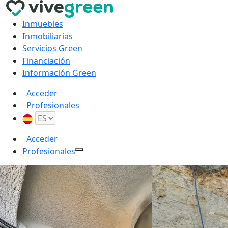
Inmuebles
Inmobiliarias
Servicios Green
Financiación
Información Green
Acceder
Profesionales
Acceder
Profesionales