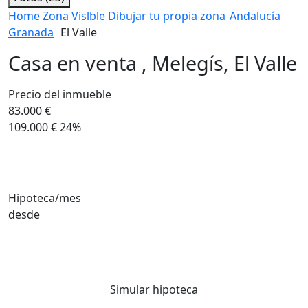
Home
Zona Vislble
Dibujar tu propia zona
Andalucía
Granada
El Valle
Casa en venta , Melegís, El Valle
Precio del inmueble
83.000 €
109.000 €
24%
Hipoteca/mes
desde
Simular hipoteca