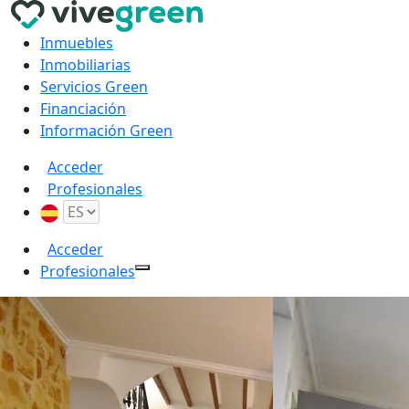
Inmuebles
Inmobiliarias
Servicios Green
Financiación
Información Green
Acceder
Profesionales
Acceder
Profesionales