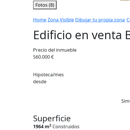
Fotos (8)
Home
Zona Vislble
Dibujar tu propia zona
C
Edificio en venta 
Precio del inmueble
560.000 €
Hipoteca/mes
desde
Sim
Superficie
2
1964 m
Construidos