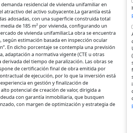
u demanda residencial de vivienda unifamiliar en
l atractivo del activo subyacente.La garantía está
as adosadas, con una superficie construida total
 media de 185 m² por vivienda, configurando un
ercado de vivienda unifamiliar.La obra se encuentra
, según estimación basada en inspección ocular
ión”. En dicho porcentaje se contempla una previsión
ra, adaptación a normativa vigente (CTE u otras
ia derivada del tiempo de paralización. Las obras se
one de certificación final de obra emitida por
ntractual de ejecución, por lo que la inversión está
 experiencia en gestión y finalización de
to potencial de creación de valor, dirigida a
e deuda con garantía inmobiliaria, que busquen
anzado, con margen de optimización y estrategia de