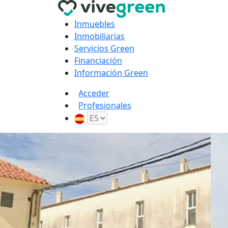
Inmuebles
Inmobiliarias
Servicios Green
Financiación
Información Green
Acceder
Profesionales