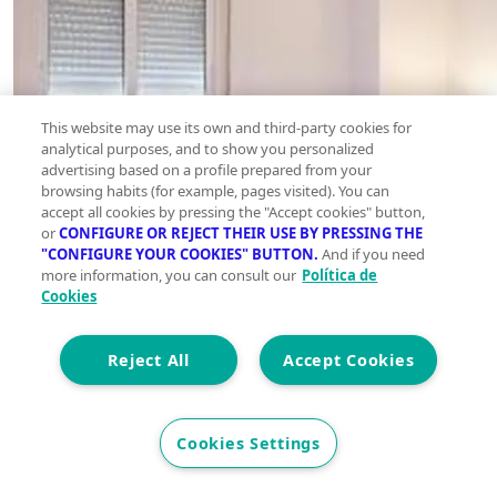
This website may use its own and third-party cookies for
analytical purposes, and to show you personalized
advertising based on a profile prepared from your
browsing habits (for example, pages visited). You can
accept all cookies by pressing the "Accept cookies" button,
or
CONFIGURE OR REJECT THEIR USE BY PRESSING THE
"CONFIGURE YOUR COOKIES" BUTTON.
And if you need
more information, you can consult our
Política de
Cookies
Reject All
Accept Cookies
Cookies Settings