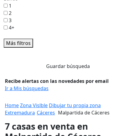
1
2
3
4+
Más filtros
Guardar búsqueda
Recibe alertas con las novedades por email
Ir a Mis búsquedas
Home
Zona Vislble
Dibujar tu propia zona
Extremadura
Cáceres
Malpartida de Cáceres
7 casas en venta en