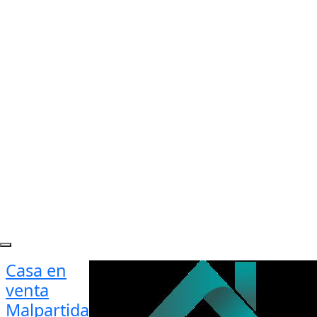
Casa en
venta
Malpartida