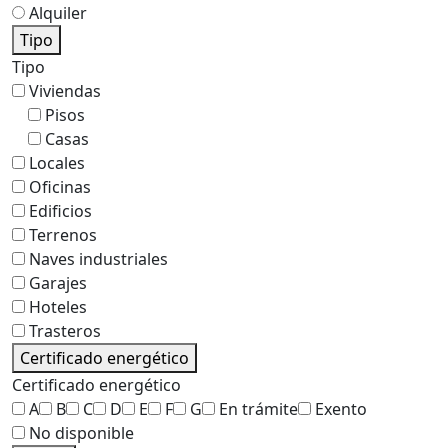
Alquiler
Tipo
Tipo
Viviendas
Pisos
Casas
Locales
Oficinas
Edificios
Terrenos
Naves industriales
Garajes
Hoteles
Trasteros
Certificado energético
Certificado energético
A
B
C
D
E
F
G
En trámite
Exento
No disponible