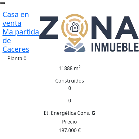
Casa en
venta
Malpartida
de
Caceres
Planta 0
2
11888 m
Construidos
0
0
Et. Energética
Cons.
G
Precio
187.000 €