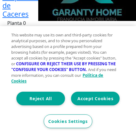
de
Caceres
Planta 0
2
1650 m
This website may use its own and third-party cookies for
analytical purposes, and to show you personalized
Construidos
advertising based on a profile prepared from your
0
browsing habits (for example, pages visited). You can
accept all cookies by pressing the "Accept cookies" button,
or
CONFIGURE OR REJECT THEIR USE BY PRESSING THE
0
"CONFIGURE YOUR COOKIES" BUTTON.
And if you need
more information, you can consult our
Política de
Et. Energética
Cons.
G
Cookies
Precio
32.800 €
Reject All
Accept Cookies
Oportunidad ideal para disfrutar de la naturaleza con
fácil acceso a la ciudad.~~🔹 1.650 m2 de
superficie~🔹 Ubicado junto al núcleo urbano,
Cookies Settings
excelente localización~🔹 Acceso por camino, cómodo
y práctico~🔹 Entorno tranquilo, perfecto para ocio o