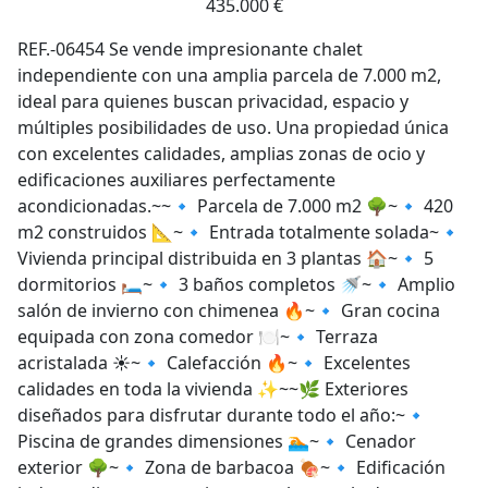
435.000 €
REF.-06454 Se vende impresionante chalet
independiente con una amplia parcela de 7.000 m2,
ideal para quienes buscan privacidad, espacio y
múltiples posibilidades de uso. Una propiedad única
con excelentes calidades, amplias zonas de ocio y
edificaciones auxiliares perfectamente
acondicionadas.~~🔹 Parcela de 7.000 m2 🌳~🔹 420
m2 construidos 📐~🔹 Entrada totalmente solada~🔹
Vivienda principal distribuida en 3 plantas 🏠~🔹 5
dormitorios 🛏️~🔹 3 baños completos 🚿~🔹 Amplio
salón de invierno con chimenea 🔥~🔹 Gran cocina
equipada con zona comedor 🍽️~🔹 Terraza
acristalada ☀️~🔹 Calefacción 🔥~🔹 Excelentes
calidades en toda la vivienda ✨~~🌿 Exteriores
diseñados para disfrutar durante todo el año:~🔹
Piscina de grandes dimensiones 🏊~🔹 Cenador
exterior 🌳~🔹 Zona de barbacoa 🍖~🔹 Edificación