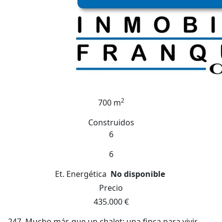
2
700 m
Construidos
6
6
Et. Energética
No disponible
Precio
435.000 €
247. Mucho más que un chalet: una finca para vivir