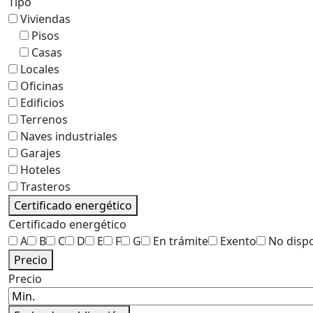
Tipo
Viviendas
Pisos
Casas
Locales
Oficinas
Edificios
Terrenos
Naves industriales
Garajes
Hoteles
Trasteros
Certificado energético
Certificado energético
A
B
C
D
E
F
G
En trámite
Exento
No disp
Precio
Precio