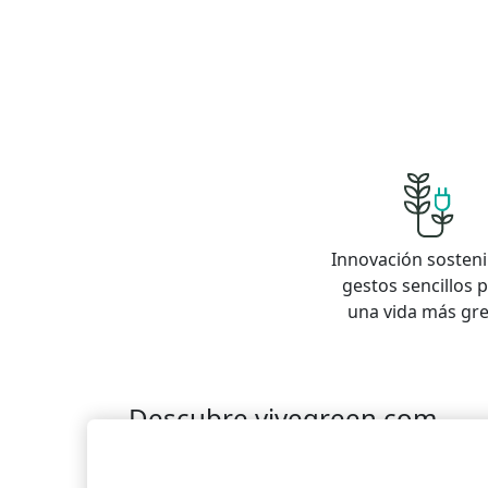
Innovación sosteni
gestos sencillos 
una vida más gr
Descubre vivegreen.com
Inmuebles
Información Green
Inmobiliaria
Quienes somos
Servicios Green
Te ayudam