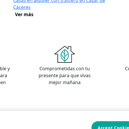
Casas en alquiler con trastero en Casar de
Cáceres
Ver más
ble y
Comprometidas con tu
C
para
presente para que vivas
een
mejor mañana
s
os
Accept Cooki