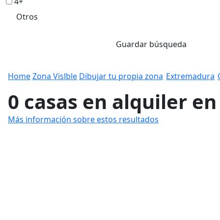
4+
Otros
Guardar búsqueda
Home
Zona Vislble
Dibujar tu propia zona
Extremadura
0 casas en alquiler e
Más información sobre estos resultados