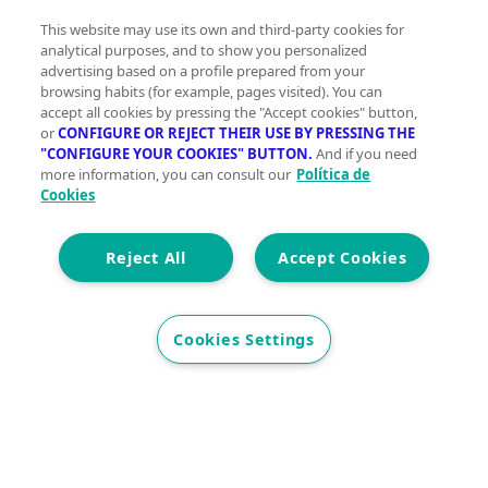
Ver más
This website may use its own and third-party cookies for
analytical purposes, and to show you personalized
Descubre más garajes en Los Corrales
advertising based on a profile prepared from your
de Buelna
browsing habits (for example, pages visited). You can
Garajes en venta en Barrio Nogalejas, Los Corrales de
accept all cookies by pressing the "Accept cookies" button,
or
CONFIGURE OR REJECT THEIR USE BY PRESSING THE
Buelna
"CONFIGURE YOUR COOKIES" BUTTON.
And if you need
more information, you can consult our
Política de
Otros inmuebles en venta en Los
Cookies
Corrales de Buelna
Pisos en venta en Los Corrales de Buelna
Reject All
Accept Cookies
Casas en venta en Los Corrales de Buelna
Locales en venta en Los Corrales de Buelna
Oficinas en venta en Los Corrales de Buelna
Cookies Settings
Edificios en venta en Los Corrales de Buelna
Terrenos en venta en Los Corrales de Buelna
Naves industriales en venta en Los Corrales de Buelna
Hoteles en venta en Los Corrales de Buelna
Trasteros en venta en Los Corrales de Buelna
Viviendas en venta en Los Corrales de Buelna