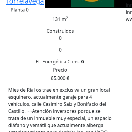
Torrelavega
in
Planta 0
in
2
131 m
ww
Construidos
0
0
Et. Energética
Cons.
G
Precio
85.000 €
Mies de Rial os trae en exclusiva un gran local
esquinero, actualmente garaje para 4
vehículos, calle Casimiro Saiz y Bonifacio del
Castillo. ~~Atención inversores porque se
trata de un inmueble muy especial, un espacio
diáfano y versátil que actualmente alberga