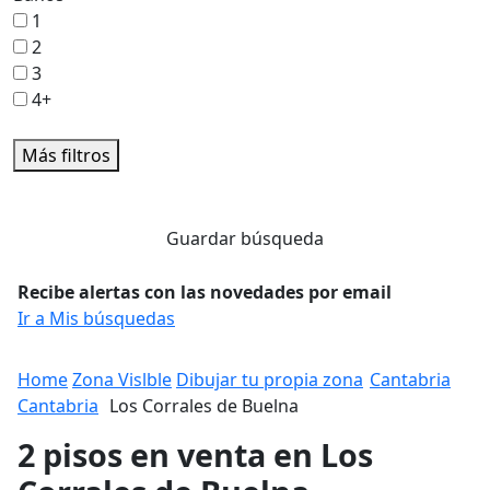
1
2
3
4+
Más filtros
Guardar búsqueda
Recibe alertas con las novedades por email
Ir a Mis búsquedas
Home
Zona Vislble
Dibujar tu propia zona
Cantabria
Cantabria
Los Corrales de Buelna
2 pisos en venta en Los