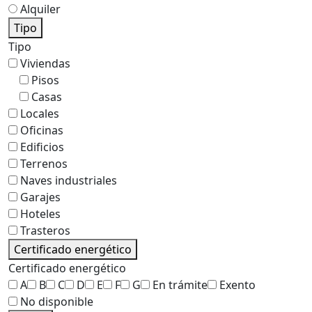
Alquiler
Tipo
Tipo
Viviendas
Pisos
Casas
Locales
Oficinas
Edificios
Terrenos
Naves industriales
Garajes
Hoteles
Trasteros
Certificado energético
Certificado energético
A
B
C
D
E
F
G
En trámite
Exento
No disponible