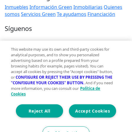
Inmuebles
Información Green
Inmobiliarias
Quienes
somos
Servicios Green
Te ayudamos
Financiación
Síguenos
Contacto
This website may use its own and third-party cookies for
hola@vivegreen.com
analytical purposes, and to show you personalized
advertising based on a profile prepared from your
browsing habits (for example, pages visited). You can
accept all cookies by pressing the "Accept cookies" button,
or
CONFIGURE OR REJECT THEIR USE BY PRESSING THE
"CONFIGURE YOUR COOKIES" BUTTON.
And if you need
more information, you can consult our
Política de
Aviso Legal
Cookies
Condiciones de uso
Politica de privacidad
Política de cookies
Reject All
Accept Cookies
Accesibilidad
© 2026 Vivegreen - Todos los derechos reservados - UCI