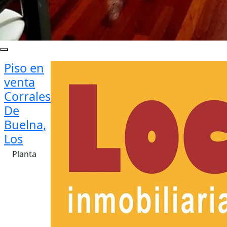
Piso en
venta
Corrales
De
Buelna,
Los
Planta