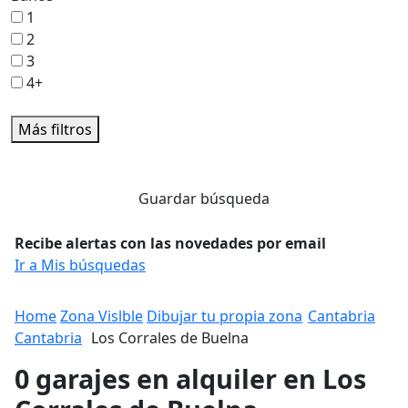
1
2
3
4+
Más filtros
Guardar búsqueda
Recibe alertas con las novedades por email
Ir a Mis búsquedas
Home
Zona Vislble
Dibujar tu propia zona
Cantabria
Cantabria
Los Corrales de Buelna
0 garajes en alquiler en Los