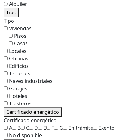
Alquiler
Tipo
Tipo
Viviendas
Pisos
Casas
Locales
Oficinas
Edificios
Terrenos
Naves industriales
Garajes
Hoteles
Trasteros
Certificado energético
Certificado energético
A
B
C
D
E
F
G
En trámite
Exento
No disponible