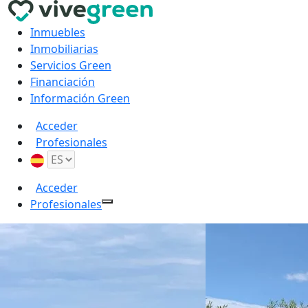
Inmuebles
Inmobiliarias
Servicios Green
Financiación
Información Green
Acceder
Profesionales
Acceder
Profesionales