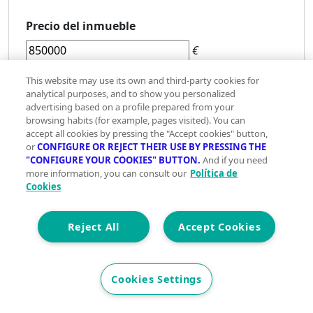
Precio del inmueble
€
This website may use its own and third-party cookies for
analytical purposes, and to show you personalized
10.000€
3.000.000€
advertising based on a profile prepared from your
browsing habits (for example, pages visited). You can
accept all cookies by pressing the "Accept cookies" button,
or
CONFIGURE OR REJECT THEIR USE BY PRESSING THE
"CONFIGURE YOUR COOKIES" BUTTON.
And if you need
more information, you can consult our
Política de
Ahorro
Cookies
aportado
Reject All
Accept Cookies
Cookies Settings
€