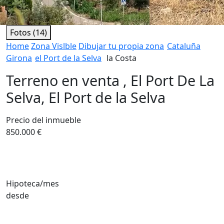
Fotos (14)
Home
Zona Vislble
Dibujar tu propia zona
Cataluña
Girona
el Port de la Selva
la Costa
Terreno en venta , El Port De La
Selva, El Port de la Selva
Precio del inmueble
850.000 €
Hipoteca/mes
desde