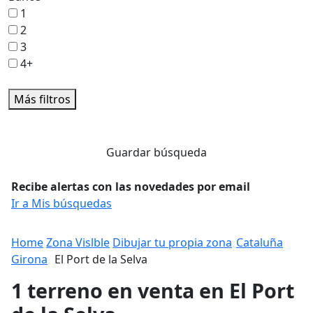
1
2
3
4+
Más filtros
Guardar búsqueda
Recibe alertas con las novedades por email
Ir a Mis búsquedas
Home
Zona Vislble
Dibujar tu propia zona
Cataluña
Girona
El Port de la Selva
1 terreno en venta en El Port