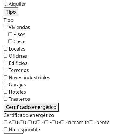
Alquiler
Tipo
Tipo
Viviendas
Pisos
Casas
Locales
Oficinas
Edificios
Terrenos
Naves industriales
Garajes
Hoteles
Trasteros
Certificado energético
Certificado energético
A
B
C
D
E
F
G
En trámite
Exento
No disponible