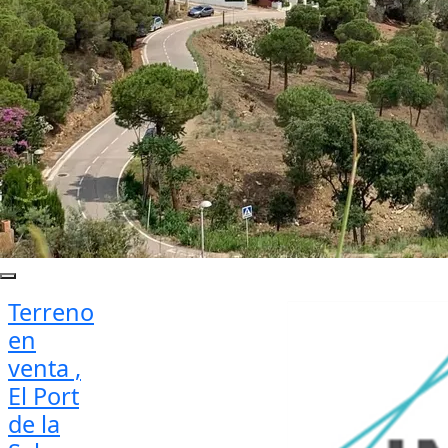
Terreno
en
venta ,
El Port
de la