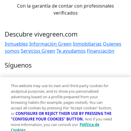
Con la garantía de contar con profesionales
verificados
Descubre vivegreen.com
Inmuebles
Información Green
Inmobiliarias
Quienes
somos
Servicios Green
Te ayudamos
Financiación
Síguenos
Contacto
This website may use its own and third-party cookies for
hola@vivegreen.com
analytical purposes, and to show you personalized
advertising based on a profile prepared from your
browsing habits (for example, pages visited). You can
accept all cookies by pressing the "Accept cookies" button,
or
CONFIGURE OR REJECT THEIR USE BY PRESSING THE
"CONFIGURE YOUR COOKIES" BUTTON.
And if you need
more information, you can consult our
Política de
Aviso Legal
Cookies