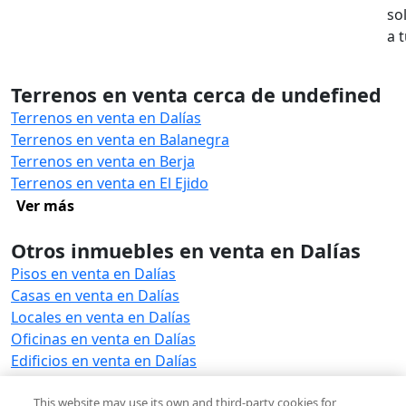
so
a 
Terrenos en venta cerca de undefined
Terrenos en venta en Dalías
Terrenos en venta en Balanegra
Terrenos en venta en Berja
Terrenos en venta en El Ejido
Ver más
Otros inmuebles en venta en Dalías
Pisos en venta en Dalías
Casas en venta en Dalías
Locales en venta en Dalías
Oficinas en venta en Dalías
Edificios en venta en Dalías
Naves industriales en venta en Dalías
Garajes en venta en Dalías
This website may use its own and third-party cookies for