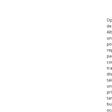
Op
de
Al
un
po
re
pa
co
tr
di
ta
un
pr
ta
bu
oc