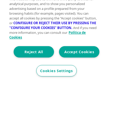
analytical purposes, and to show you personalized
Hoteles en venta en Dalías
advertising based on a profile prepared from your
Trasteros en venta en Dalías
browsing habits (for example, pages visited). You can
Viviendas en venta en Dalías
accept all cookies by pressing the "Accept cookies" button,
or
CONFIGURE OR REJECT THEIR USE BY PRESSING THE
"CONFIGURE YOUR COOKIES" BUTTON.
And if you need
Terrenos en alquiler en Dalías
more information, you can consult our
Política de
Terrenos en alquiler en Dalías
Cookies
Ver otras inmobiliarias en Dalías
Reject All
Accept Cookies
Ver otras inmobiliarias en Dalías
Cookies Settings
Innovación sostenible y gestos sencillos para una
vida más green