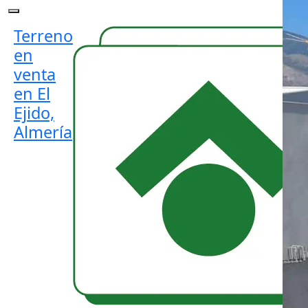
Terreno
en
venta
en El
Ejido,
Almería