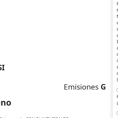
SI
Emisiones
G
eno