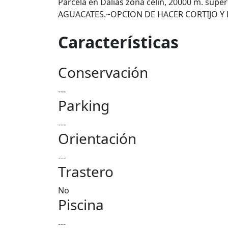
Parcela en Dalias zona celin, 20000 m. sup
AGUACATES.~OPCION DE HACER CORTIJO Y BA
Características
Conservación
---
Parking
---
Orientación
---
Trastero
No
Piscina
---