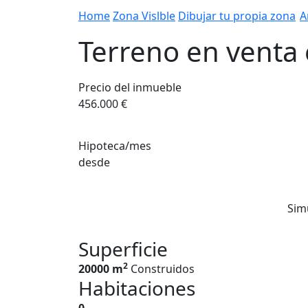
Home
Zona Vislble
Dibujar tu propia zona
A
Terreno en venta 
Precio del inmueble
456.000 €
Hipoteca/mes
desde
Sim
Superficie
2
20000 m
Construidos
Habitaciones