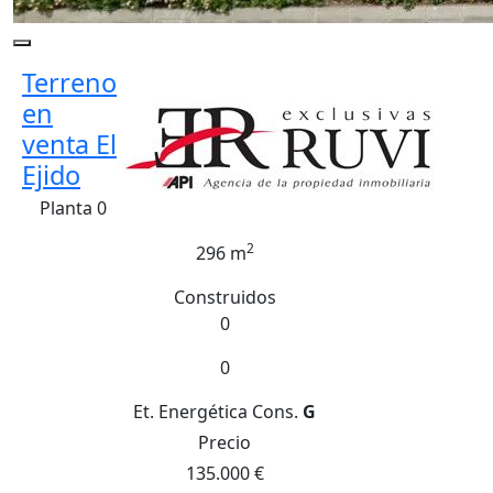
Terreno
en
venta El
Ejido
Planta 0
2
296 m
Construidos
0
0
Et. Energética
Cons.
G
Precio
135.000 €