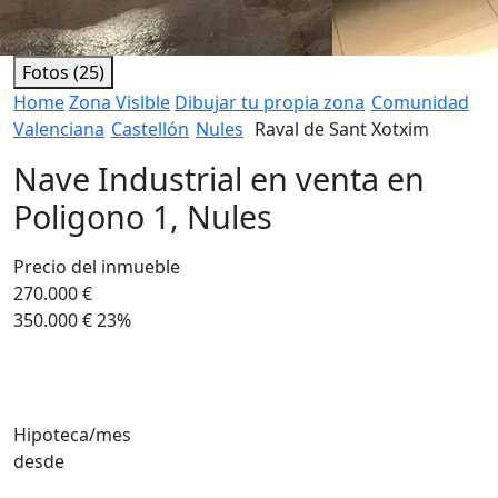
Fotos (25)
Home
Zona Vislble
Dibujar tu propia zona
Comunidad
Valenciana
Castellón
Nules
Raval de Sant Xotxim
Nave Industrial en venta en
Poligono 1, Nules
Precio del inmueble
270.000 €
350.000 €
23%
Hipoteca/mes
desde