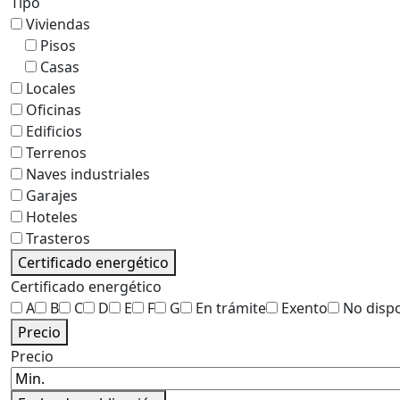
Tipo
Viviendas
Pisos
Casas
Locales
Oficinas
Edificios
Terrenos
Naves industriales
Garajes
Hoteles
Trasteros
Certificado energético
Certificado energético
A
B
C
D
E
F
G
En trámite
Exento
No disp
Precio
Precio