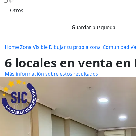
4+
Otros
Guardar búsqueda
Home
Zona Vislble
Dibujar tu propia zona
Comunidad Va
6 locales en venta en
Más información sobre estos resultados