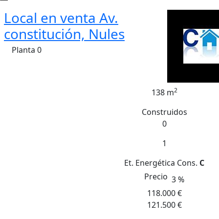
Local en venta Av.
constitución, Nules
Planta 0
2
138 m
Construidos
0
1
Et. Energética
Cons.
C
Precio
3 %
118.000 €
121.500 €