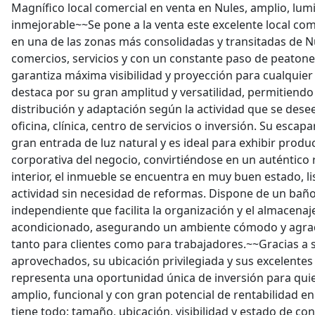
Magnífico local comercial en venta en Nules, amplio, lum
inmejorable~~Se pone a la venta este excelente local co
en una de las zonas más consolidadas y transitadas de N
comercios, servicios y con un constante paso de peatones
garantiza máxima visibilidad y proyección para cualquier 
destaca por su gran amplitud y versatilidad, permitiendo
distribución y adaptación según la actividad que se desee
oficina, clínica, centro de servicios o inversión. Su escap
gran entrada de luz natural y es ideal para exhibir produ
corporativa del negocio, convirtiéndose en un auténtico
interior, el inmueble se encuentra en muy buen estado, l
actividad sin necesidad de reformas. Dispone de un bañ
independiente que facilita la organización y el almacenaje
acondicionado, asegurando un ambiente cómodo y agrad
tanto para clientes como para trabajadores.~~Gracias a 
aprovechados, su ubicación privilegiada y sus excelentes c
representa una oportunidad única de inversión para qui
amplio, funcional y con gran potencial de rentabilidad en
tiene todo: tamaño, ubicación, visibilidad y estado de co