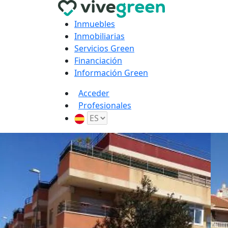
Inmuebles
Inmobiliarias
Servicios Green
Financiación
Información Green
Acceder
Profesionales