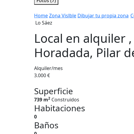
Fotos (7)
Home
Zona Vislble
Dibujar tu propia zona
C
Lo Sáez
Local en alquiler ,
Horadada, Pilar d
Alquiler/mes
3.000 €
Superficie
2
739 m
Construidos
Habitaciones
0
Baños
0