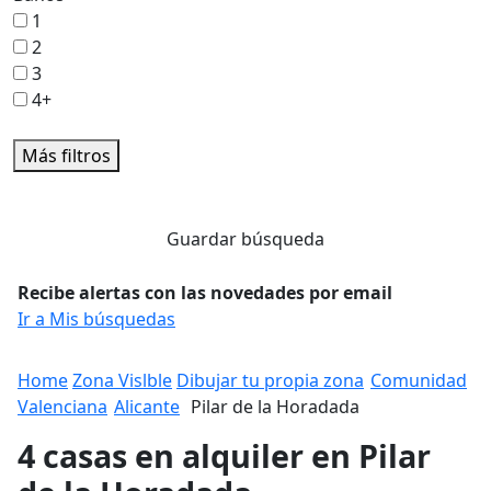
1
2
3
4+
Más filtros
Guardar búsqueda
Recibe alertas con las novedades por email
Ir a Mis búsquedas
Home
Zona Vislble
Dibujar tu propia zona
Comunidad
Valenciana
Alicante
Pilar de la Horadada
4 casas en alquiler en Pilar