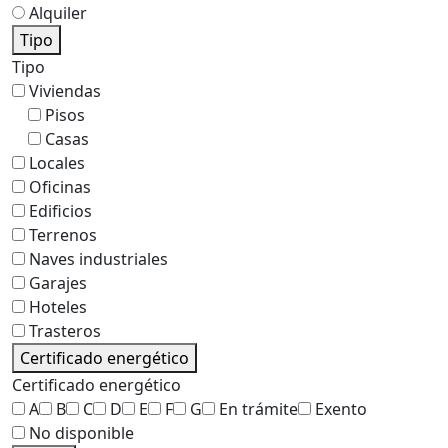
Alquiler
Tipo
Tipo
Viviendas
Pisos
Casas
Locales
Oficinas
Edificios
Terrenos
Naves industriales
Garajes
Hoteles
Trasteros
Certificado energético
Certificado energético
A
B
C
D
E
F
G
En trámite
Exento
No disponible