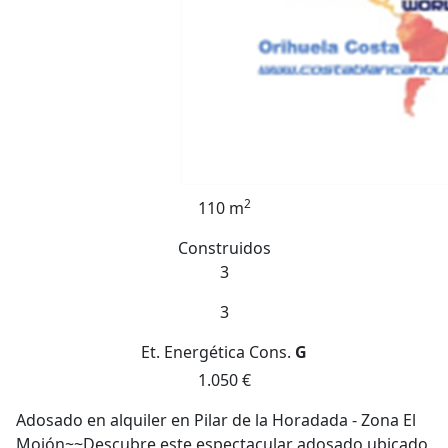
2
110 m
Construidos
3
3
Et. Energética
Cons.
G
1.050 €
Adosado en alquiler en Pilar de la Horadada - Zona El
Mojón~~Descubre este espectacular adosado ubicado