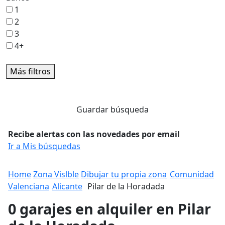
1
2
3
4+
Más filtros
Guardar búsqueda
Recibe alertas con las novedades por email
Ir a Mis búsquedas
Home
Zona Vislble
Dibujar tu propia zona
Comunidad
Valenciana
Alicante
Pilar de la Horadada
0 garajes en alquiler en Pilar