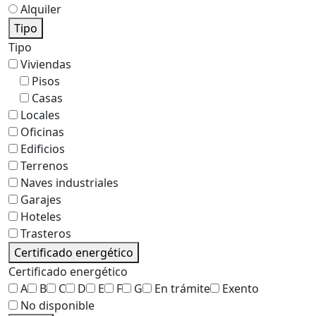
Alquiler
Tipo
Tipo
Viviendas
Pisos
Casas
Locales
Oficinas
Edificios
Terrenos
Naves industriales
Garajes
Hoteles
Trasteros
Certificado energético
Certificado energético
A
B
C
D
E
F
G
En trámite
Exento
No disponible