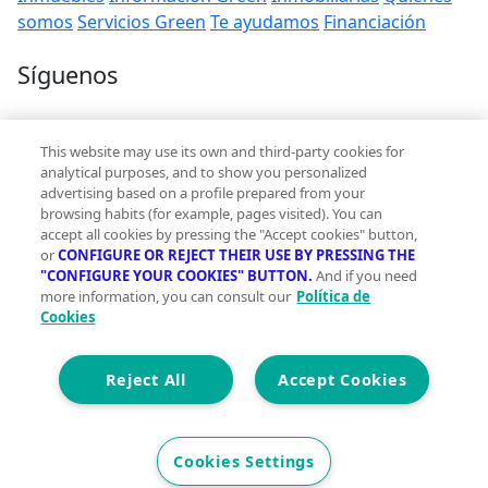
somos
Servicios Green
Te ayudamos
Financiación
Síguenos
Contacto
This website may use its own and third-party cookies for
hola@vivegreen.com
analytical purposes, and to show you personalized
advertising based on a profile prepared from your
browsing habits (for example, pages visited). You can
accept all cookies by pressing the "Accept cookies" button,
or
CONFIGURE OR REJECT THEIR USE BY PRESSING THE
"CONFIGURE YOUR COOKIES" BUTTON.
And if you need
more information, you can consult our
Política de
Aviso Legal
Cookies
Condiciones de uso
Politica de privacidad
Política de cookies
Reject All
Accept Cookies
Accesibilidad
© 2026 Vivegreen - Todos los derechos reservados - UCI
Cookies Settings
SERVICIOS PARA PROFESIONALES INMOBILIARIOS, S.A.U