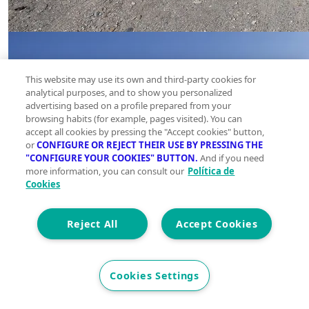
This website may use its own and third-party cookies for
analytical purposes, and to show you personalized
advertising based on a profile prepared from your
browsing habits (for example, pages visited). You can
accept all cookies by pressing the "Accept cookies" button,
or
CONFIGURE OR REJECT THEIR USE BY PRESSING THE
"CONFIGURE YOUR COOKIES" BUTTON.
And if you need
more information, you can consult our
Política de
Cookies
Reject All
Accept Cookies
Cookies Settings