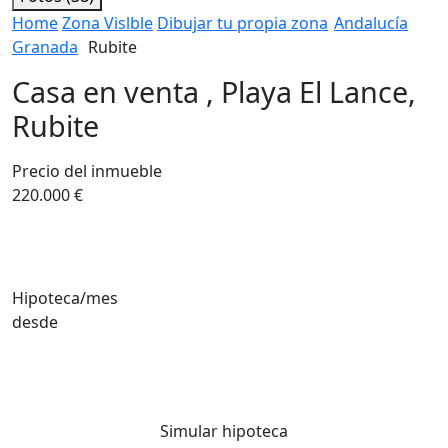
Home
Zona Vislble
Dibujar tu propia zona
Andalucía
Granada
Rubite
Casa en venta , Playa El Lance,
Rubite
Precio del inmueble
220.000 €
Hipoteca/mes
desde
Simular hipoteca